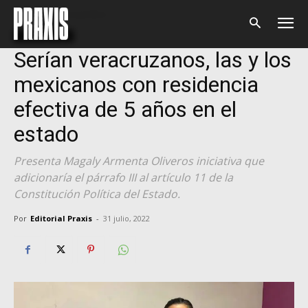
Inicio
Cultura Jurídica
Cultura Jurídica
Serían veracruzanos, las y los
mexicanos con residencia
efectiva de 5 años en el
estado
Presenta Magaly Armenta Oliveros iniciativa que
adicionaría el párrafo III al artículo 11 de la
Constitución Política del Estado.
Por
Editorial Praxis
-
31 julio, 2022