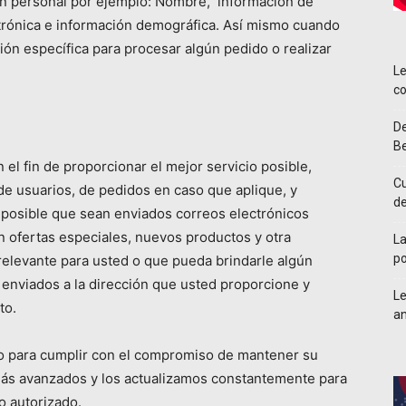
ón personal por ejemplo: Nombre, información de
trónica e información demográfica. Así mismo cuando
ón específica para procesar algún pedido o realizar
Le
co
De
Be
el fin de proporcionar el mejor servicio posible,
Cu
de usuarios, de pedidos en caso que aplique, y
d
 posible que sean enviados correos electrónicos
n ofertas especiales, nuevos productos y otra
La
po
relevante para usted o que pueda brindarle algún
 enviados a la dirección que usted proporcione y
Le
to.
an
o para cumplir con el compromiso de mantener su
ás avanzados y los actualizamos constantemente para
o autorizado.