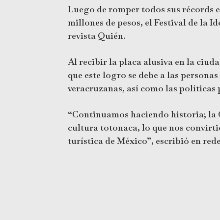
Luego de romper todos sus récords es
millones de pesos, el Festival de la 
revista Quién.
Al recibir la placa alusiva en la ciu
que este logro se debe a las persona
veracruzanas, así como las política
“Continuamos haciendo historia; la 
cultura totonaca, lo que nos convirt
turística de México”, escribió en rede
Considerando que fue otra gran noch
nacional:
https://n9.cl/rkmha