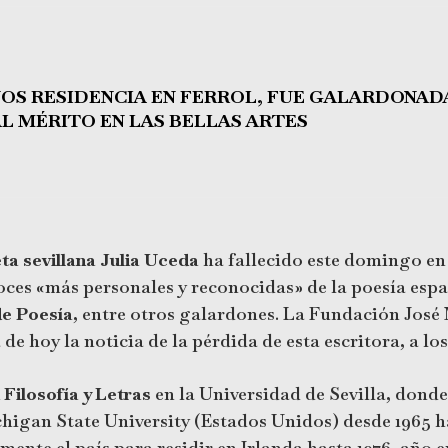
ÑOS RESIDENCIA EN FERROL, FUE GALARDONAD
L MÉRITO EN LAS BELLAS ARTES
ta sevillana Julia Uceda
ha fallecido este domingo en 
voces «más personales y reconocidas» de la poesía españ
de Poesía
, entre otros galardones. La Fundación José 
e hoy la noticia de la pérdida de esta escritora, a lo
 Filosofía y Letras
en la Universidad de Sevilla, donde
higan State University (Estados Unidos) desde 1965 h
ente el país para residir en Irlanda hasta 1976, año e