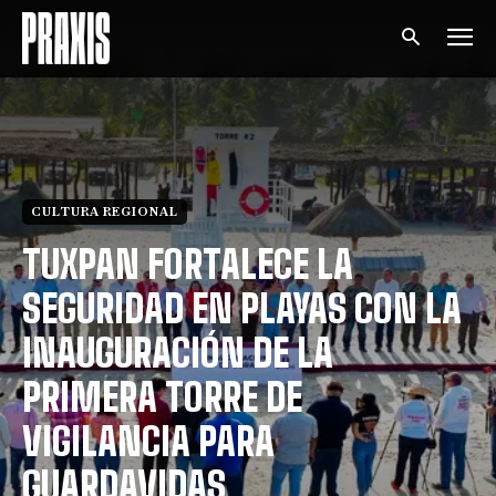
CULTURA REGIONAL
TUXPAN FORTALECE LA
SEGURIDAD EN PLAYAS CON LA
INAUGURACIÓN DE LA
PRIMERA TORRE DE
VIGILANCIA PARA
GUARDAVIDAS