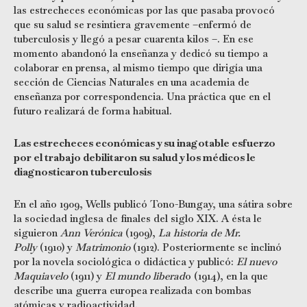
las estrecheces económicas por las que pasaba provocó
que su salud se resintiera gravemente –enfermó de
tuberculosis y llegó a pesar cuarenta kilos –. En ese
momento abandonó la enseñanza y dedicó su tiempo a
colaborar en prensa, al mismo tiempo que dirigía una
sección de Ciencias Naturales en una academia de
enseñanza por correspondencia. Una práctica que en el
futuro realizará de forma habitual.
Las estrecheces económicas y su inagotable esfuerzo
por el trabajo debilitaron su salud y los médicos le
diagnosticaron tuberculosis
En el año 1909, Wells publicó Tono-Bungay, una sátira sobre
la sociedad inglesa de finales del siglo XIX. A ésta le
siguieron
Ann Verónica
(1909),
La historia de Mr.
Polly
(1910) y
Matrimonio
(1912). Posteriormente se inclinó
por la novela sociológica o didáctica y publicó:
El nuevo
Maquiavelo
(1911) y
El mundo liberad
o (1914), en la que
describe una guerra europea realizada con bombas
atómicas y radioactividad.