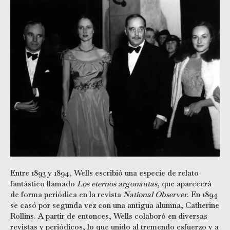
Entre 1893 y 1894, Wells escribió una especie de relato
fantástico llamado
Los eternos argonautas
, que aparecerá
de forma periódica en la revista
National Observer
. En 1894
se casó por segunda vez con una antigua alumna, Catherine
Rollins. A partir de entonces, Wells colaboró en diversas
revistas y periódicos, lo que unido al tremendo esfuerzo y a