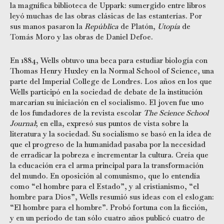
la magnífica biblioteca de Uppark: sumergido entre libros
leyó muchas de las obras clásicas de las estanterías. Por
sus manos pasaron la
República
de Platón,
Utopía
de
Tomás Moro y las obras de Daniel Defoe.
En 1884, Wells obtuvo una beca para estudiar biología con
Thomas Henry Huxley en la Normal School of Science, una
parte del Imperial College de Londres. Los años en los que
Wells participó en la sociedad de debate de la institución
marcarían su iniciación en el socialismo. El joven fue uno
de los fundadores de la revista escolar
The Science School
Journal
; en ella, expresó sus puntos de vista sobre la
literatura y la sociedad. Su socialismo se basó en la idea de
que el progreso de la humanidad pasaba por la necesidad
de erradicar la pobreza e incrementar la cultura. Creía que
la educación era el arma principal para la transformación
del mundo. En oposición al comunismo, que lo entendía
como “el hombre para el Estado”, y al cristianismo, “el
hombre para Dios”, Wells resumió sus ideas con el eslogan:
“El hombre para el hombre”. Probó fortuna con la ficción,
y en un período de tan sólo cuatro años publicó cuatro de