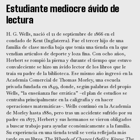
Estudiante mediocre ávido de
lectura
H. G. Wells, nació el 21 de septiembre de 1866 en el
condado de Kent (Inglaterra). Fue el tercer hijo de una
familia de clase media baja que tenía una tienda en la que
vendían artículos de deporte y loza fina. Con ocho años,
Herbert se rompió la pierna y durante el tiempo que estuvo
convaleciente se hizo un ávido lector de los libros que le
traía su padre de la biblioteca. Ese mismo año ingresó en la
Academia Comercial de Thomas Morley, una escuela
privada fundada en 1849, donde, según palabras del propio
Wells, “la enseñanza fue errática” –el plan de estudios se
centraba principalmente en la caligrafía y en hacer
operaciones matemáticas–. Wells continuó en la Academia
de Morley hasta 1880, pero tras un accidente sufrido por su
padre en 1877, Herbert y sus hermanos se vieron obligados
a buscar trabajo para ayudar económicamente a la familia.
Su experiencia en una tienda textil se vería reflejada más
tarde en su libros
The Wheels of Chance
(1896) y
Kipps: The