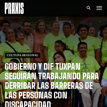
CULTURA REGIONAL
GOBIERNO Y DIF TUXPAN
SEGUIRÁN TRABAJANDO PARA
DERRIBAR LAS BARRERAS DE
LAS PERSONAS CON
DISCAPACIDAD