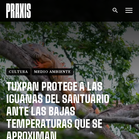
CULTURA
MEDIO AMBIENTE
TUXPAN PROTEGE A LAS
IGUANAS DEL SANTUARIO
ANTE LAS BAJAS
TEMPERATURAS QUE SE
APROXIMAN