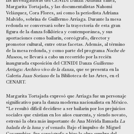
las investigadoras del CENIDI Danza: Ariadna Yáñez,
Margarita Tortajada, y las documentalistas Nahomi
Velázquez, Cora Flores, así como la periodista Adriana
Malvido, sobrina de Guillermo Arriaga. Durante la mesa
redonda se conversará sobre la trayectoria de esta gran
figura de la danza folklórica y contemporánea, y sus
aportaciones como bailarín, coreógrafo, director y
promotor cultural, entre otras facetas. Además, al término
de la mesa redonda, y como parte del programa
Noche de
Museos
, se llevará a cabo un recorrido por la recién
inaugurada exposición del CENIDI Danza
Guillermo
Arriaga: Archivo vivo de la danza
, que se presenta en la
Galería
Juan Soriano
de la Biblioteca de las Artes, en el
CENART.
Margarita Tortajada expresó que Arriaga fue un personaje
significativo para la danza moderna nacionalista en México.
“Le resultó difícil decidirse a ser bailarín por los prejuicios
sociales que existían en los años cuarenta, y siendo novato,
estrenó la obra más importante de Ana Mérida llamada
La
balada de la luna y el venado
. Bajo el impulso de Miguel
Covarrubias, fue coreógrafo e hizo la obra cumbre del