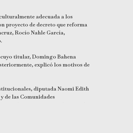
y culturalmente adecuada a los
con proyecto de decreto que reforma
racruz, Rocío Nahle García,
.
, cuyo titular, Domingo Bahena
osteriormente, explicó los motivos de
nstitucionales, diputada Naomi Edith
 y de las Comunidades
án y Dulce María Hernández Tepole,
s sedes, siendo éstas en los