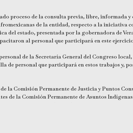
uado proceso de la consulta previa, libre, informada 
romexicanas de la entidad, respecto a la iniciativa 
ítica del estado, presentada por la gobernadora de Ve
acitaron al personal que participará en este ejercicio
personal de la Secretaría General del Congreso local
illa de personal que participará en estos trabajos y, p
al de la Comisión Permanente de Justicia y Puntos Co
ntes de la Comisión Permanente de Asuntos Indígenas
 Bautista Martínez y diputadas Miriam García Guzm
ctivamente.
ativo de la consulta se realizarán el 23 de abril en sei