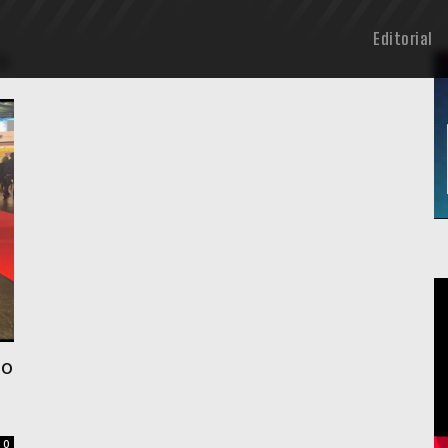
Editorial
o
so
0