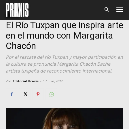
Inicio
Cultura
Cultura
El Río Tuxpan que inspira arte
en el mundo con Margarita
Chacón
Por el rescate del río Tuxpan y mayor participación en
la cultura se pronuncia Margarita Chacón Bache
artista tuxpeña de reconocimiento internacional.
Por
Editorial Praxis
-
17 julio, 2022