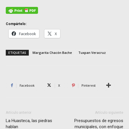
Compártelo:
Facebook
X
ETIQUETAS
Margarita Chacón Bache
Tuxpan Veracruz
Facebook
X
Pinterest
Artículo anterior
Artículo siguiente
La Huasteca, las piedras
Presupuestos de egresos
hablan
municipales, con enfoque