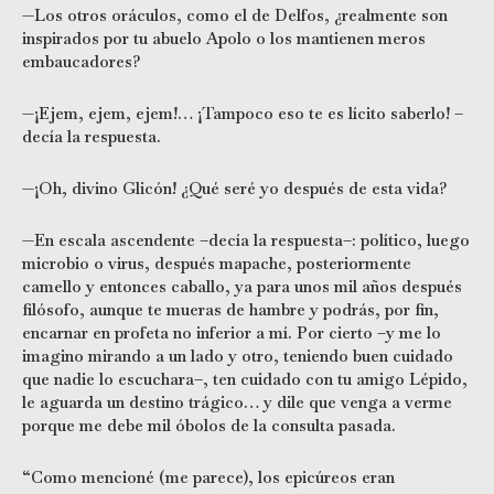
—Los otros oráculos, como el de Delfos, ¿realmente son
inspirados por tu abuelo Apolo o los mantienen meros
embaucadores?
—¡Ejem, ejem, ejem!… ¡Tampoco eso te es lícito saberlo! –
decía la respuesta.
—¡Oh, divino Glicón! ¿Qué seré yo después de esta vida?
—En escala ascendente –decía la respuesta–: político, luego
microbio o virus, después mapache, posteriormente
camello y entonces caballo, ya para unos mil años después
filósofo, aunque te mueras de hambre y podrás, por fin,
encarnar en profeta no inferior a mí. Por cierto –y me lo
imagino mirando a un lado y otro, teniendo buen cuidado
que nadie lo escuchara–, ten cuidado con tu amigo Lépido,
le aguarda un destino trágico… y dile que venga a verme
porque me debe mil óbolos de la consulta pasada.
“Como mencioné (me parece), los epicúreos eran