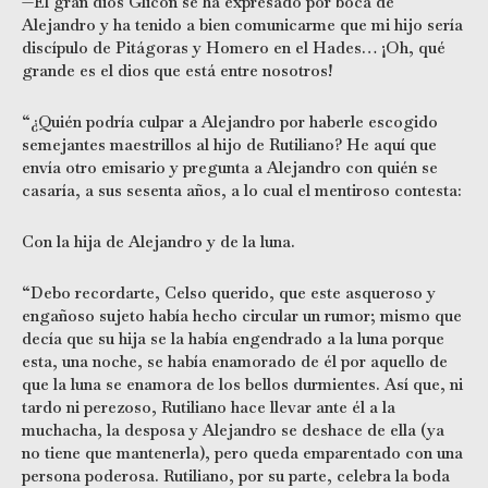
—El gran dios Glicón se ha expresado por boca de
Alejandro y ha tenido a bien comunicarme que mi hijo sería
discípulo de Pitágoras y Homero en el Hades… ¡Oh, qué
grande es el dios que está entre nosotros!
“¿Quién podría culpar a Alejandro por haberle escogido
semejantes maestrillos al hijo de Rutiliano? He aquí que
envía otro emisario y pregunta a Alejandro con quién se
casaría, a sus sesenta años, a lo cual el mentiroso contesta:
Con la hija de Alejandro y de la luna.
“Debo recordarte, Celso querido, que este asqueroso y
engañoso sujeto había hecho circular un rumor; mismo que
decía que su hija se la había engendrado a la luna porque
esta, una noche, se había enamorado de él por aquello de
que la luna se enamora de los bellos durmientes. Así que, ni
tardo ni perezoso, Rutiliano hace llevar ante él a la
muchacha, la desposa y Alejandro se deshace de ella (ya
no tiene que mantenerla), pero queda emparentado con una
persona poderosa. Rutiliano, por su parte, celebra la boda