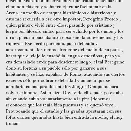
desenmascarado a los cristianos que tratan de acabar con
el mundo clásico y se hacen ejecutar fácilmente en la
Arena, en medio de ataques histriónicos e histéricos ; y
esto me recuerda a ese otro impostor, Peregrino Proteo ,
quien primero vivió entre ellos, pasando por cristiano y
luego por filósofo cínico para ser echado por los unos y los
otros, pues no buscaba otra cosa sino la conveniencia y las
riquezas. Ese cerdo parricida, puso delicada y
amorosamente los dedos alrededor del cuello de su padre,
hasta que el viejo le enseñó la lengua desdeñosa, pero ya
era demasiado tarde para desdenes; luego, el tal Peregrino
donó su fortuna a su pueblo sólo por ganarse a sus
habitantes y se hizo expulsar de Roma, atacando sus ciertos
excesos sólo por cobrar celebridad y anunció que se
inmolaría en una pira durante los Juegos Olímpicos para
volverse infame. Así lo hizo. Doy fe de ello, pues yo estaba
ahí cuando subió voluntariamente a la pira (debemos
reconocer que los tenía bien puestos) y se quemó vivo…
Provocando que el estadio y las gradas apestaran con sus
fofas carnes quemadas hasta bien entrada la noche, el muy
truhan”