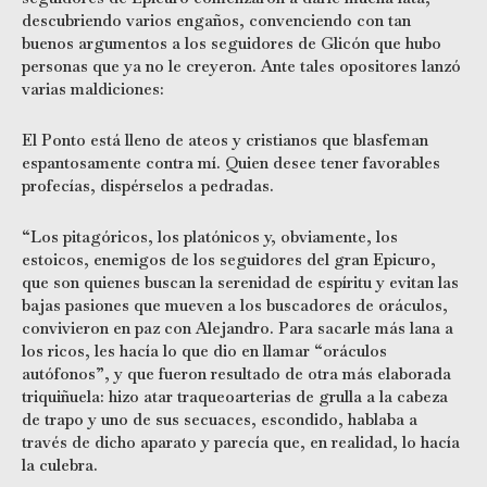
descubriendo varios engaños, convenciendo con tan
buenos argumentos a los seguidores de Glicón que hubo
personas que ya no le creyeron. Ante tales opositores lanzó
varias maldiciones:
El Ponto está lleno de ateos y cristianos que blasfeman
espantosamente contra mí. Quien desee tener favorables
profecías, dispérselos a pedradas.
“Los pitagóricos, los platónicos y, obviamente, los
estoicos, enemigos de los seguidores del gran Epicuro,
que son quienes buscan la serenidad de espíritu y evitan las
bajas pasiones que mueven a los buscadores de oráculos,
convivieron en paz con Alejandro. Para sacarle más lana a
los ricos, les hacía lo que dio en llamar “oráculos
autófonos”, y que fueron resultado de otra más elaborada
triquiñuela: hizo atar traqueoarterias de grulla a la cabeza
de trapo y uno de sus secuaces, escondido, hablaba a
través de dicho aparato y parecía que, en realidad, lo hacía
la culebra.