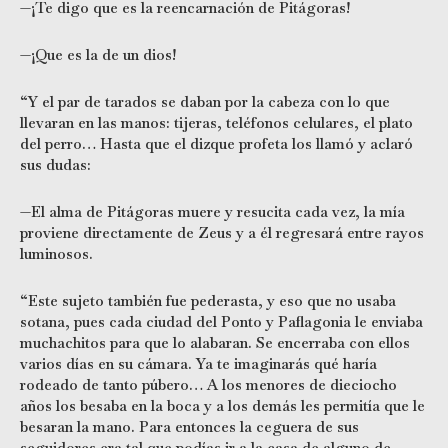
—¡Te digo que es la reencarnación de Pitágoras!
—¡Que es la de un dios!
“Y el par de tarados se daban por la cabeza con lo que
llevaran en las manos: tijeras, teléfonos celulares, el plato
del perro… Hasta que el dizque profeta los llamó y aclaró
sus dudas:
—El alma de Pitágoras muere y resucita cada vez, la mía
proviene directamente de Zeus y a él regresará entre rayos
luminosos.
“Este sujeto también fue pederasta, y eso que no usaba
sotana, pues cada ciudad del Ponto y Paflagonia le enviaba
muchachitos para que lo alabaran. Se encerraba con ellos
varios días en su cámara. Ya te imaginarás qué haría
rodeado de tanto púbero… A los menores de dieciocho
años los besaba en la boca y a los demás les permitía que le
besaran la mano. Para entonces la ceguera de sus
seguidores era tal que podías ir a la casa de alguno de