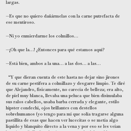
largas.
—Es que no quiero dañármelas con la carne putrefacta de
ese mentiroso.
—Ni yo enmierdarme los colmillos…
—¡Oh que la…! ¿Entonces para qué estamos aquí?
—Está bien, ambos a la una… a las dos… a las…
“Y que dieran cuenta de este hasta no dejar sino jirones
de su carne pestífera a colmillazo y desgarre limpio. Te diré
que Alejandro, físicamente, no carecía de belleza; era alto,
de piel muy blanca, llevaba una peluca que bien disimulaba
sus ralos cabellos, usaba barba cerrada y elegante, estilo
hipster condechi, ojos brillantes con destellos
sobrehumanos (yo tengo para mí que solía tragarse alguna
pastillita de esas que hacen ver lucecitas o se metía algo
líquido y blanquito directo a la vena y por eso se les veían