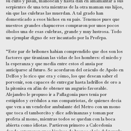
su culto y pisan, manosean y hasta dan en amamantar a sus
serpientes de una teta mientras de la otra maman sus hijos,
sin que las culebras las muerdan. A tal grado han
domesticado a esos bichos en su país. Tenemos pues que
nuestros grandes chapuceros compraron por unos pocos
óbolos una de esas culebras, grande y muy lustrosa. Todo
un ejemplar digno de ser incautado por la Profepa.
“Este par de bribones habían comprendido que dos son los
factores que tiranizan las vidas de los hombres: el miedo y
la esperanza y que media entre estos el ansia por
anticiparse al futuro. Se acordaron del oráculo de Apolo en
Delfos y lo rico que era y cómo, los que desean saber el
porvenir, son capaces de entregar hasta ladrillos de oro a
la pitonisa en afán de obtener un augurio favorable.
Alejandro le propuso ir a Paflagonia pues tenía por
estúpidos y crédulos a sus compatriotas, de quienes decía
que ven a un vendedor ambulante del Metro con un mono
que toca el tamborcito y dice adivinanzas y toman por
profeta al mono, mientras todos se quedan con la boca
abierta como idiotas. Partieron primero a Calcedonia