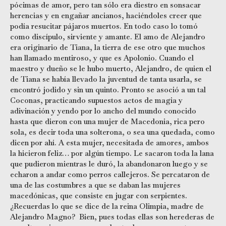
pócimas de amor, pero tan sólo era diestro en sonsacar
herencias y en engañar ancianos, haciéndoles creer que
podía resucitar pájaros muertos. En todo caso lo tomó
como discípulo, sirviente y amante. El amo de Alejandro
era originario de Tiana, la tierra de ese otro que muchos
han llamado mentiroso, y que es Apolonio. Cuando el
maestro y dueño se le hubo muerto, Alejandro, de quien el
de Tiana se había llevado la juventud de tanta usarla, se
encontró jodido y sin un quinto. Pronto se asoció a un tal
Coconas, practicando supuestos actos de magia y
adivinación y yendo por lo ancho del mundo conocido
hasta que dieron con una mujer de Macedonia, rica pero
sola, es decir toda una solterona, o sea una quedada, como
dicen por ahí. A esta mujer, necesitada de amores, ambos
la hicieron feliz… por algún tiempo. Le sacaron toda la lana
que pudieron mientras le duró, la abandonaron luego y se
echaron a andar como perros callejeros. Se percataron de
una de las costumbres a que se daban las mujeres
macedónicas, que consiste en jugar con serpientes.
¿Recuerdas lo que se dice de la reina Olimpia, madre de
Alejandro Magno? Bien, pues todas ellas son herederas de