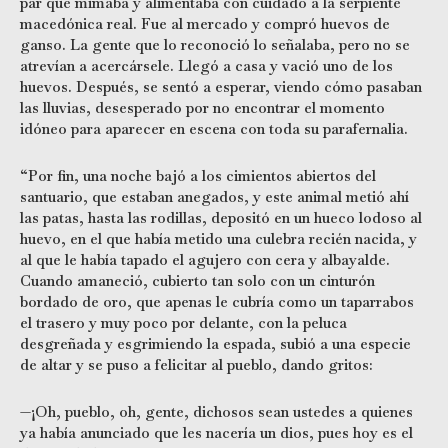
par que mimaba y alimentaba con cuidado a la serpiente
macedónica real. Fue al mercado y compró huevos de
ganso. La gente que lo reconoció lo señalaba, pero no se
atrevían a acercársele. Llegó a casa y vació uno de los
huevos. Después, se sentó a esperar, viendo cómo pasaban
las lluvias, desesperado por no encontrar el momento
idóneo para aparecer en escena con toda su parafernalia.
“Por fin, una noche bajó a los cimientos abiertos del
santuario, que estaban anegados, y este animal metió ahí
las patas, hasta las rodillas, depositó en un hueco lodoso al
huevo, en el que había metido una culebra recién nacida, y
al que le había tapado el agujero con cera y albayalde.
Cuando amaneció, cubierto tan solo con un cinturón
bordado de oro, que apenas le cubría como un taparrabos
el trasero y muy poco por delante, con la peluca
desgreñada y esgrimiendo la espada, subió a una especie
de altar y se puso a felicitar al pueblo, dando gritos:
—¡Oh, pueblo, oh, gente, dichosos sean ustedes a quienes
ya había anunciado que les nacería un dios, pues hoy es el