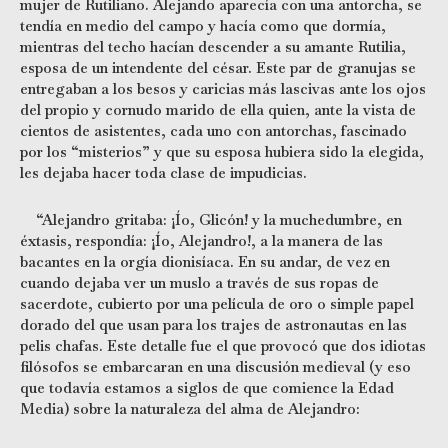
mujer de Rutiliano. Alejando aparecía con una antorcha, se
tendía en medio del campo y hacía como que dormía,
mientras del techo hacían descender a su amante Rutilia,
esposa de un intendente del césar. Este par de granujas se
entregaban a los besos y caricias más lascivas ante los ojos
del propio y cornudo marido de ella quien, ante la vista de
cientos de asistentes, cada uno con antorchas, fascinado
por los “misterios” y que su esposa hubiera sido la elegida,
les dejaba hacer toda clase de impudicias.
“Alejandro gritaba: ¡Ío, Glicón! y la muchedumbre, en
éxtasis, respondía: ¡Ío, Alejandro!, a la manera de las
bacantes en la orgía dionisíaca. En su andar, de vez en
cuando dejaba ver un muslo a través de sus ropas de
sacerdote, cubierto por una película de oro o simple papel
dorado del que usan para los trajes de astronautas en las
pelis chafas. Este detalle fue el que provocó que dos idiotas
filósofos se embarcaran en una discusión medieval (y eso
que todavía estamos a siglos de que comience la Edad
Media) sobre la naturaleza del alma de Alejandro: