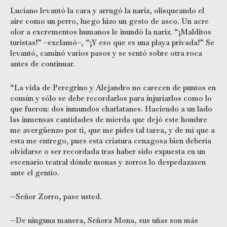
Luciano levantó la cara y arrugó la nariz, olisqueando el
aire como un perro, luego hizo un gesto de asco. Un acre
olor a excrementos humanos le inundó la nariz. “¡Malditos
turistas!” –exclamó–, “¡Y eso que es una playa privada!” Se
levantó, caminó varios pasos y se sentó sobre otra roca
antes de continuar.
“La vida de Peregrino y Alejandro no carecen de puntos en
común y sólo se debe recordarlos para injuriarlos como lo
que fueron: dos inmundos charlatanes. Haciendo a un lado
las inmensas cantidades de mierda que dejó este hombre
me avergüenzo por ti, que me pides tal tarea, y de mí que a
esta me entrego, pues esta criatura cenagosa bien debería
olvidarse o ser recordada tras haber sido expuesta en un
escenario teatral dónde monas y zorros lo despedazasen
ante el gentío.
—Señor Zorro, pase usted.
—De ninguna manera, Señora Mona, sus uñas son más