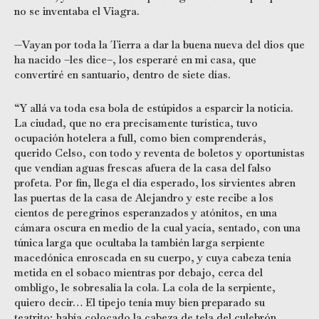
no se inventaba el Viagra.
—Vayan por toda la Tierra a dar la buena nueva del dios que
ha nacido –les dice–, los esperaré en mi casa, que
convertiré en santuario, dentro de siete días.
“Y allá va toda esa bola de estúpidos a esparcir la noticia.
La ciudad, que no era precisamente turística, tuvo
ocupación hotelera a full, como bien comprenderás,
querido Celso, con todo y reventa de boletos y oportunistas
que vendían aguas frescas afuera de la casa del falso
profeta. Por fin, llega el día esperado, los sirvientes abren
las puertas de la casa de Alejandro y este recibe a los
cientos de peregrinos esperanzados y atónitos, en una
cámara oscura en medio de la cual yacía, sentado, con una
túnica larga que ocultaba la también larga serpiente
macedónica enroscada en su cuerpo, y cuya cabeza tenía
metida en el sobaco mientras por debajo, cerca del
ombligo, le sobresalía la cola. La cola de la serpiente,
quiero decir… El tipejo tenía muy bien preparado su
teatrito; había colocado la cabeza de tela del culebrón,