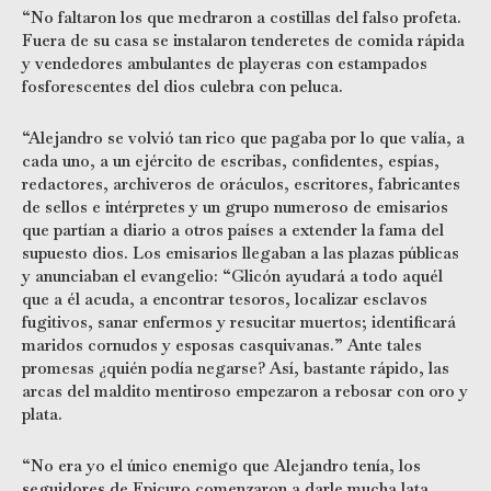
“No faltaron los que medraron a costillas del falso profeta.
Fuera de su casa se instalaron tenderetes de comida rápida
y vendedores ambulantes de playeras con estampados
fosforescentes del dios culebra con peluca.
“Alejandro se volvió tan rico que pagaba por lo que valía, a
cada uno, a un ejército de escribas, confidentes, espías,
redactores, archiveros de oráculos, escritores, fabricantes
de sellos e intérpretes y un grupo numeroso de emisarios
que partían a diario a otros países a extender la fama del
supuesto dios. Los emisarios llegaban a las plazas públicas
y anunciaban el evangelio: “Glicón ayudará a todo aquél
que a él acuda, a encontrar tesoros, localizar esclavos
fugitivos, sanar enfermos y resucitar muertos; identificará
maridos cornudos y esposas casquivanas.” Ante tales
promesas ¿quién podía negarse? Así, bastante rápido, las
arcas del maldito mentiroso empezaron a rebosar con oro y
plata.
“No era yo el único enemigo que Alejandro tenía, los
seguidores de Epicuro comenzaron a darle mucha lata,