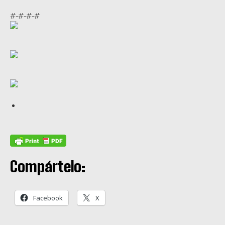
#-#-#-#
Compártelo:
Facebook
X