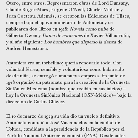
Otero, entre otros. Representaron obras de Lord Dunsany,
Claude Roger-Marx, Eugene O’Neill, Charles Vildrac y
Jean Cocteau. Además, se crearon las Ediciones de Ulises,
siempre bajo el apoyo monetario de Antonieta y se
publicaron dos libros en 1928:
Novela como nube
de
Gilberto Owen y
Dama de corazones
de Xavier Villaurrutia,
y al año siguiente
Los hombres que dispersó la danza
de
Andrés Henestrosa.
Antonieta era un torbellino; quería renovarlo todo. Con
voluntad férrea, sensible y voluntariosa como había sido
desde niña, se entregó a una nueva empresa. En junio de
1928 organizó un patronato para la creación de la Orquesta
Sinfónica Mexicana (nombre que recibió en sus inicios) —
hoy la Orquesta Sinfónica Nacional (OSN-México)— bajo la
dirección de Carlos Chávez.
El 10 de marzo de 1929 su vida dio un vuelco definitivo.
Antonieta conoció a José Vasconcelos en la ciudad de
Toluca, candidato a la presidencia de la República por el
Partido Nacional Antirreeleccionista (PNA). Desde antes