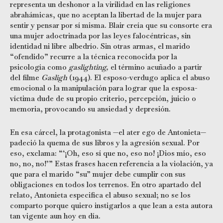
representa un deshonor a la virilidad en las religiones
abrahámicas, que no aceptan la libertad de la mujer para
sentir y pensar por sí misma. Blair creía que su consorte era
una mujer adoctrinada por las leyes falocéntricas, sin
identidad ni libre albedrío. Sin otras armas, el marido
“ofendido” recurre a la técnica reconocida por la
psicología como
gaslighting,
el término acuñado a partir
del filme
Gasligh
(1944). El esposo-verdugo aplica el abuso
emocional o la manipulación para lograr que la esposa-
víctima dude de su propio criterio, percepción, juicio o
memoria, provocando su ansiedad y depresión.
En esa cárcel, la protagonista —el ater ego de Antonieta—
padeció la quema de sus libros y la agresión sexual. Por
eso, exclama: “‘¡Oh, eso sí que no, eso no! ¡Dios mío, eso
no, no, no!’” Estas frases hacen referencia a la violación, ya
que para el marido “su” mujer debe cumplir con sus
obligaciones en todos los terrenos. En otro apartado del
relato, Antonieta especifica el abuso sexual; no se los
comparto porque quiero instigarlos a que lean a esta autora
tan vigente aun hoy en día.