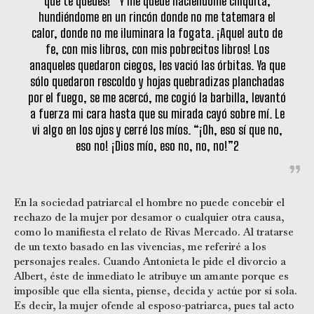
que te quedes!” Y me quedé haciéndome chiquita,
hundiéndome en un rincón donde no me tatemara el
calor, donde no me iluminara la fogata. ¡Aquel auto de
fe, con mis libros, con mis pobrecitos libros! Los
anaqueles quedaron ciegos, les vació las órbitas. Ya que
sólo quedaron rescoldo y hojas quebradizas planchadas
por el fuego, se me acercó, me cogió la barbilla, levantó
a fuerza mi cara hasta que su mirada cayó sobre mí. Le
vi algo en los ojos y cerré los míos. “¡Oh, eso sí que no,
eso no! ¡Dios mío, eso no, no, no!”2
En la sociedad patriarcal el hombre no puede concebir el
rechazo de la mujer por desamor o cualquier otra causa,
como lo manifiesta el relato de Rivas Mercado. Al tratarse
de un texto basado en las vivencias, me referiré a los
personajes reales. Cuando Antonieta le pide el divorcio a
Albert, éste de inmediato le atribuye un amante porque es
imposible que ella sienta, piense, decida y actúe por sí sola.
Es decir, la mujer ofende al esposo-patriarca, pues tal acto