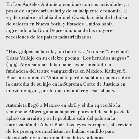
En Los Ángeles Antonieta continuó con sus actividades, a
pesar de su precaria salud y de su incipiente economía. El
24 de octubre se había dado el
Crack
, la caída de la bolsa
de valores en Nueva York, y Estados Unidos había
ingresado a la Gran Depresión, una de las mayores
recesiones de los países industrializados.
“Hay golpes en la vida, tan fuertes… ¡Yo no sé!”, exclamó
César Vallejo en su célebre poema “Los heraldos negros”
(1919). Algo similiar debió haber experimentado la
fundadora del teatro vanguardista en México. Kathryn S.
Blair me comentó: “Antonieta perdió su último juicio sobre
la custodia de su hijo en la Suprema Corte de Justicia en
marzo de 1930”, por lo que decidió regresar al país.
Antonieta llegó a México en abril y el día 24 recibió la
sentencia: Albert ganaba la patria potestad de su hijo. Se le
aplicó un arraigo y se le prohibió salir del país sin la
autorización de Albert Blair. Las leyes corruptas, al servicio
de los preceptos machistas, se habían vendido para
despojarla de la custodia de su hijo y, además,