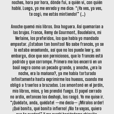
noches, hora por hora, dónde fui, a quién vi, con quién
hablé. Luego, yo me enredo y me dice: “¡Ya ves, ya ves,
te cogí; me estás mintiendo!” (…)
Anoche quemó mis libros. Una hoguera. Así quemarían a
las brujas. France, Remy de Gourmont, Baudelaire, mi
Verlaine, los preferidos, los que había yo mandado
empastar. ¡Estaban tan bonitos! No sabe francés, yo se
lo estaba enseñando, así que no los puede leer y, sin
embargo, dice que son perniciosos, que lo francés está
podrido y que corrompe. Primero me los encerró en un
baúl negro como un pecado grande, y anoche, ¿era la
noche, era la mañana?, ya me había torturado
infinitamente hasta exprimirme los huesos, cuando me
obligó a traerlos a brazadas. Los amontonó en el jardín,
mis libros, míos, y les prendió fuego. El papel cerrado
no ardía, entonces los deshojó, los rasgó. Yo me quise ir.
“¡Quédate, anda, quédate! —me decía— ¡Míralos arder!
¡Qué bonito, qué bonito infierno! ¡No te vayas, quiero