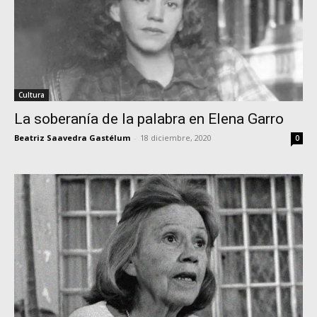
Cultura
La soberanía de la palabra en Elena Garro
Beatriz Saavedra Gastélum
-
18 diciembre, 2020
0