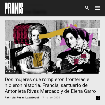
Home
Tags
Elena Garro
Tag: Elena Garro
Cultura
Dos mujeres que rompieron fronteras e
hicieron historia. Francia, santuario de
Antonieta Rivas Mercado y de Elena Garro
Patricia Rosas Lopátegui
-
7 marzo, 2026
0