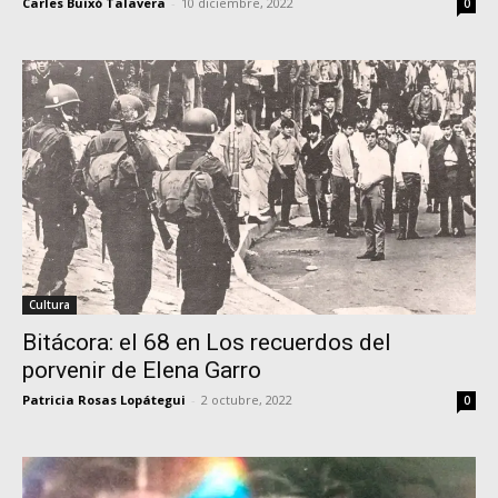
Carles Buixó Talavera
-
10 diciembre, 2022
0
Cultura
Bitácora: el 68 en Los recuerdos del
porvenir de Elena Garro
Patricia Rosas Lopátegui
-
2 octubre, 2022
0