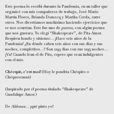
Este poema lo escribí durante la Pandemia, en un taller que
organicé con mis compañeros de trabajo, José Mario
Martín Flores, Brianda Domecq y Martha Cerda, entre
otros. Nos divertíamos muchísimo haciendo ejercicios que
se nos ocurrían. Este fue uno de
pareos
, con algún poema
que nos gustara. Yo elegí “Shakespeare”, de Pita Amor.
Respiren hondo y sitúense… ¡Hace seis años de la
Pandemia! ¿En dónde caben seis años con sus días y sus
noches, completitos…? Son 2193 días con sus 2193 noches…
¡Va! Cuando lean el de Pita, espero que sean indulgentes
con el mío.
Chécspir, c’est moi!
(Hoy le pondría Chéspiro o
Chéquesemuá)
(Inspirado por el poema titulado “Shakespeare” de
Guadalupe Amor.)
De
Aldonza
… ¡qué pinto yo!