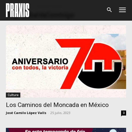
Home
Tags
CubaVaConmigo
Tag: CubaVaConmigo
Cultura
Los Caminos del Moncada en México
José Camilo López Valls
-
25 julio, 2023
0