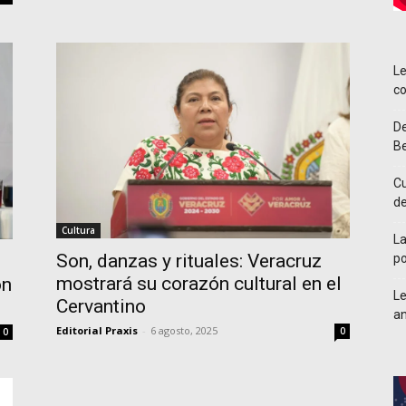
Le
co
De
Be
Cu
d
Cultura
La
Son, danzas y rituales: Veracruz
po
mostrará su corazón cultural en el
ón
Le
Cervantino
an
Editorial Praxis
-
6 agosto, 2025
0
0