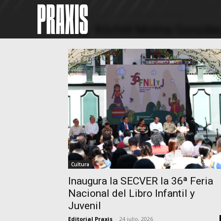
Home
Tags
Xóchitl Molina González
Tag: Xóchitl Molina Gonzále
Cultura
Inaugura la SECVER la 36ª Feria
Nacional del Libro Infantil y
Juvenil
Editorial Praxis
-
24 julio, 2026