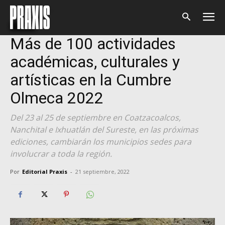
Inicio
Cultura
Cultura
Más de 100 actividades
académicas, culturales y
artísticas en la Cumbre
Olmeca 2022
Del 23 al 25 de septiembre en Coatzacoalcos,
Nanchital e Ixhuatlán del Sureste, en las próximas
ediciones, cambiarán los municipios sedes para
involucrar a toda la región.
Por
Editorial Praxis
-
21 septiembre, 2022