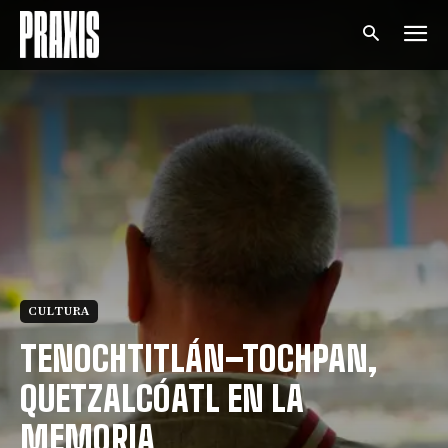
CULTURA
TENOCHTITLÁN–TOCHPAN,
QUETZALCÓATL EN LA
MEMORIA