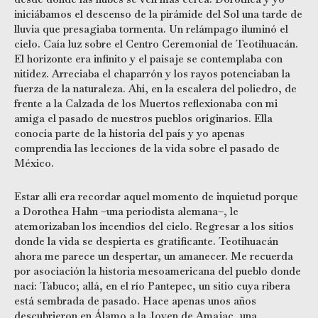
iniciábamos el descenso de la pirámide del Sol una tarde de
lluvia que presagiaba tormenta. Un relámpago iluminó el
cielo. Caía luz sobre el Centro Ceremonial de Teotihuacán.
El horizonte era infinito y el paisaje se contemplaba con
nitidez. Arreciaba el chaparrón y los rayos potenciaban la
fuerza de la naturaleza. Ahí, en la escalera del poliedro, de
frente a la Calzada de los Muertos reflexionaba con mi
amiga el pasado de nuestros pueblos originarios. Ella
conocía parte de la historia del país y yo apenas
comprendía las lecciones de la vida sobre el pasado de
México.
Estar allí era recordar aquel momento de inquietud porque
a Dorothea Hahn –una periodista alemana–, le
atemorizaban los incendios del cielo. Regresar a los sitios
donde la vida se despierta es gratificante. Teotihuacán
ahora me parece un despertar, un amanecer. Me recuerda
por asociación la historia mesoamericana del pueblo donde
nací: Tabuco; allá, en el río Pantepec, un sitio cuya ribera
está sembrada de pasado. Hace apenas unos años
descubrieron en Álamo a la Joven de Amajac, una