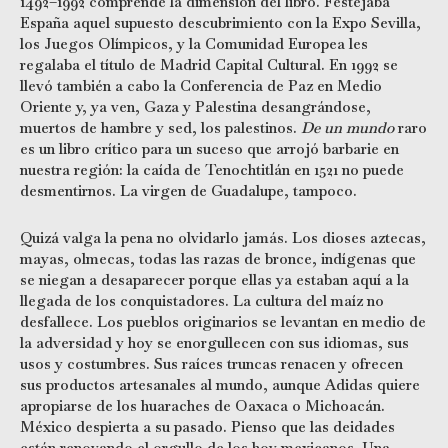
1492–1992 comprende la dimensión del libro. Festejaba
España aquel supuesto descubrimiento con la Expo Sevilla,
los Juegos Olímpicos, y la Comunidad Europea les
regalaba el título de Madrid Capital Cultural. En 1992 se
llevó también a cabo la Conferencia de Paz en Medio
Oriente y, ya ven, Gaza y Palestina desangrándose,
muertos de hambre y sed, los palestinos.
De un mundo
raro
es un libro crítico para un suceso que arrojó barbarie en
nuestra región: la caída de Tenochtitlán en 1521 no puede
desmentirnos. La virgen de Guadalupe, tampoco.
Quizá valga la pena no olvidarlo jamás. Los dioses aztecas,
mayas, olmecas, todas las razas de bronce, indígenas que
se niegan a desaparecer porque ellas ya estaban aquí a la
llegada de los conquistadores. La cultura del maíz no
desfallece. Los pueblos originarios se levantan en medio de
la adversidad y hoy se enorgullecen con sus idiomas, sus
usos y costumbres. Sus raíces truncas renacen y ofrecen
sus productos artesanales al mundo, aunque Adidas quiere
apropiarse de los huaraches de Oaxaca o Michoacán.
México despierta a su pasado. Pienso que las deidades
están renovando el orgullo de los hoy mexicanos. Una