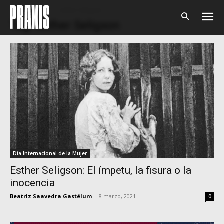
Home
Tags
Esther Seligson
Tag: Esther Seligson
Día Internacional de la Mujer
Esther Seligson: El ímpetu, la fisura o la
inocencia
Beatriz Saavedra Gastélum
-
8 marzo, 2021
0