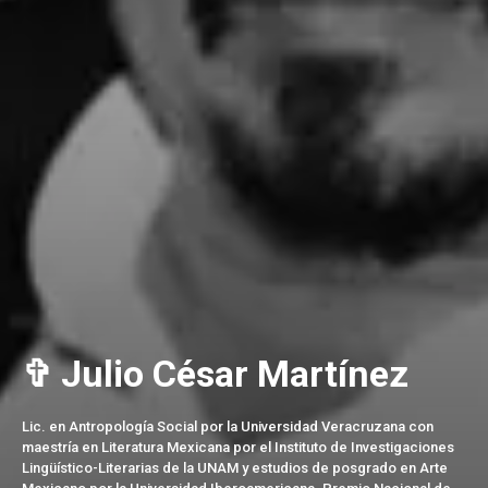
✞ Julio César Martínez
Lic. en Antropología Social por la Universidad Veracruzana con
maestría en Literatura Mexicana por el Instituto de Investigaciones
Lingüístico-Literarias de la UNAM y estudios de posgrado en Arte