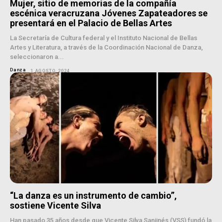
Mujer, sitio de memorias de la compañía
escénica veracruzana Jóvenes Zapateadores se
presentará en el Palacio de Bellas Artes
La Secretaría de Cultura federal y el Instituto Nacional de Bellas
Artes y Literatura, a través de la Coordinación Nacional de Danza,
seleccionaron a...
Danza
1 AGOSTO, 2024
“La danza es un instrumento de cambio”,
sostiene Vicente Silva
Han pasado 35 años desde que Vicente Silva Sanjinés (VSS) fundó la