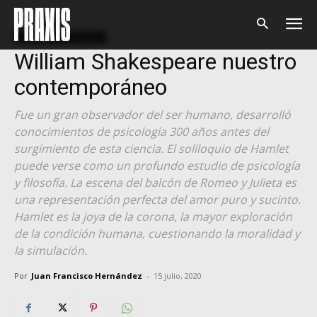
Inicio
Praxis: 1er ANIVERSARIO
Praxis: 1er ANIVERSARIO
William Shakespeare nuestro
contemporáneo
Fue un gran observador del ser humano, desarrolló
conocimientos de psicología 300 años antes del
surgimiento de esta ciencia. El soliloquio de Hamlet
puede verse como un profundo estudio de psicología
y filosofía. La escena del balcón de Romeo y Julieta es
una representación perfecta del amor puro y sucinto.
Hamlet es la joya de la corona, la mayor exploración
de la condición humana, cuestionando la moralidad y
la simulación.
Por
Juan Francisco Hernández
-
15 julio, 2020