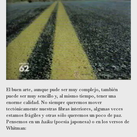
El buen arte, aunque pude ser muy complejo, también
puede ser muy sencillo y, al mismo tiempo, tener una
enorme calidad. No siempre queremos mover
tectónicamente nuestras fibras interiores, algunas veces
estamos frágiles y otras sólo queremos un poco de paz.
Pensemos en un
haiku
(poesía japonesa) o en los versos de
Whitman: