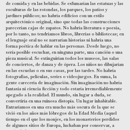
de comida y en las bebidas. Se esfumarían las estatuas y las
esculturas de las rotondas, los parques, los patios y
jardines públicos; no habría edificios con un estilo
arquitectónico original, sino que todas las construcciones
parecerían cajas de zapatos. No habría literatura o poesía,
por lo tanto, no tendríamos libros, librerías o bibliotecas; en
el lenguaje oral no se narrarían historias ni habría una
forma poética de hablar en las personas. Desde luego, no
sería posible escuchar, en ninguna parte, una canción o una
pieza musical. Se extinguirían todos los museos, las salas
de conciertos, de danza y de ópera. Los niños no dibujarían
en las escuelas o en sus casas, por las tardes. No habría
fotografías, películas, series o videojuegos. En suma, la
gente carecería de imaginación. Sin imaginación no habría
fantasía ni ciencia ficción y todo estaría irremediablemente
apegado a la realidad. El mundo, sin lugar a duda, se
convertiría en una ruinosa distopía. Un lugar inhabitable.
Entraríamos en una era mucho más oscura de la que se
vivió en los años más lóbregos de la Edad Media (aquel
tiempo en el que los monjes, en los monasterios perdidos
de algunos sitios de Europa, luchaban por conservar, a