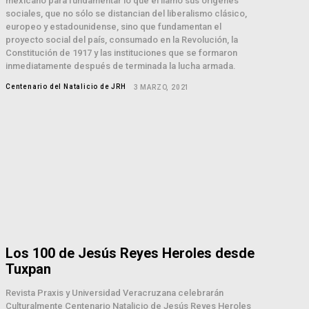
mexicano para fundamentar lo que él llamó sus orígenes
sociales, que no sólo se distancian del liberalismo clásico,
europeo y estadounidense, sino que fundamentan el
proyecto social del país, consumado en la Revolución, la
Constitución de 1917 y las instituciones que se formaron
inmediatamente después de terminada la lucha armada.
Centenario del Natalicio de JRH
3 MARZO, 2021
Los 100 de Jesús Reyes Heroles desde
Tuxpan
Revista Praxis y Universidad Veracruzana celebrarán
Culturalmente Centenario Natalicio de Jesús Reyes Heroles