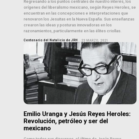
Regresando a los puntos centrales de nuestro interés, los
orígenes del liberalismo mexicano, según Reyes Heroles, se
encuentran en las concepciones e interpretaciones que
renovaron los Jesuitas en la Nueva España. Sus enseñanzas
crearon las ideas y posturas innovadoras en los
razonamientos, particularmente en las élites criollas.
Centenario del Natalicio de JRH
23 MARZO, 2021
Emilio Uranga y Jesús Reyes Heroles:
Revolución, petróleo y ser del
mexicano
Como todos sus discursos, el último de Jesús Reyes