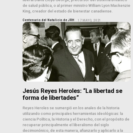
de salud pública, o al primer ministro William Lyon Mackenzie
King, creador del estado de bienestar canadiense.
Centenario del Natalicio de JRH
17 MAYO, 2021
Jesús Reyes Heroles: “La libertad se
forma de libertades”
Reyes Heroles se sumergió en los anales de la historia
utilizando como principales herramientas ideológicas: la
ciencia Política, la Historia y el Derecho, con el propósito de
recuperar principalmente el liberalismo del siglo
decimonónico, de esta manera, afianzarlo y aplicarlo a la