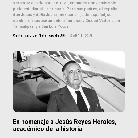
Veracruz el 3 de abril de 1921, entonces don Jesús sólo
pudo estudiar allí la primaria. Pero sus padres, el español
don Jesús y doña Juana, mexicana hija de español, se
cambiaron sucesivamente a Tampico y Ciudad Victoria, en
Tamaulipas, y a San Luis Potosí.
Centenario del Natalicio de JRH
5 ABRIL, 2021
En homenaje a Jesús Reyes Heroles,
académico de la historia