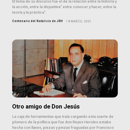
El tema de su discurso fue el de la relación entre la historia y
la acción, entre la disyuntiva" entre conocer y hacer, entre la
teoría y la práctica".
Centenario del Natalicio de JRH
18 MARZO, 2021
Otro amigo de Don Jesús
La caja de herramientas que traía cargando esta suerte de
plomero de la política que fue don Reyes Heroles estaba
hecha con llaves, piezas y pinzas fraguadas por Francisco