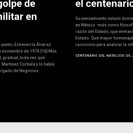
golpe de
el centenario
ilitar en
Su pensamiento estuvo domina
en México -más como filosofía
razón del Estado, que enmarca
Estado. Qué mayor homenaje 
 punto, Echeverría Álvarez
raciocinio para analizar la si
en noviembre de 1974.[16] Más
CENTENARIO DEL NATALICIO DE 
d, gradual, toda vez que
r Martínez Corbalá y lo había
argado de Negocios.