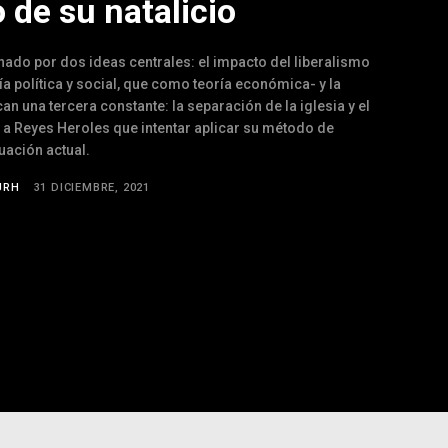
 de su natalicio
do por dos ideas centrales: el impacto del liberalismo
 política y social, que como teoría económica- y la
n una tercera constante: la separación de la iglesia y el
a Reyes Heroles que intentar aplicar su método de
tuación actual.
JRH
31 DICIEMBRE, 2021