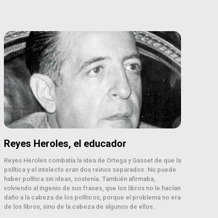
Reyes Heroles, el educador
Reyes Heroles combatía la idea de Ortega y Gasset de que la
política y el intelecto eran dos reinos separados. No puede
haber política sin ideas, sostenía. También afirmaba,
volviendo al ingenio de sus frases, que los libros no le hacían
daño a la cabeza de los políticos, porque el problema no era
de los libros, sino de la cabeza de algunos de ellos.